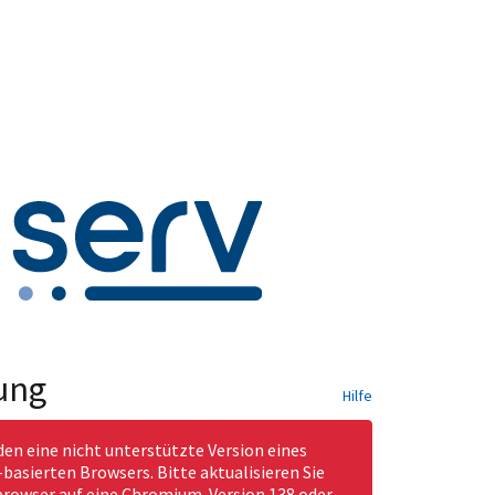
ung
Hilfe
den eine nicht unterstützte Version eines
asierten Browsers. Bitte aktualisieren Sie
rowser auf eine Chromium-Version 138 oder